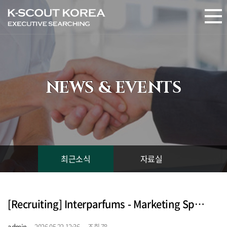
NEWS & EVENTS
최근소식
자료실
[Recruiting] Interparfums - Marketing Specialist (채용중)
admin
2026.05.22 12:36
조회 78