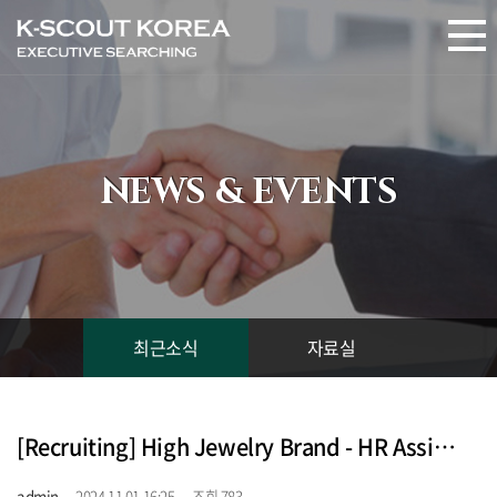
NEWS & EVENTS
최근소식
자료실
[Recruiting] High Jewelry Brand - HR Assistant Manager (마감)
admin
2024.11.01 16:25
조회 783