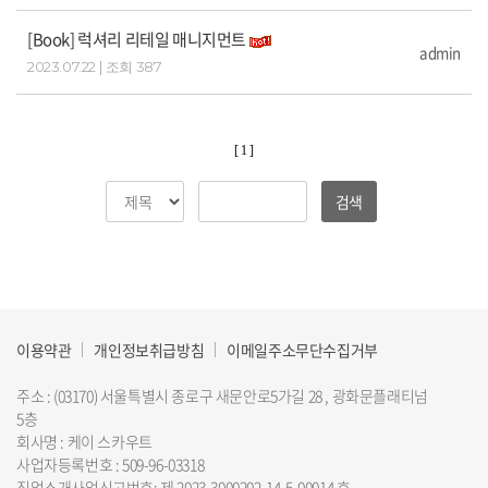
[Book] 럭셔리 리테일 매니지먼트
admin
2023.07.22 | 조회 387
[ 1 ]
검색
이용약관
개인정보취급방침
이메일주소무단수집거부
주소 : (03170) 서울특별시 종로구 새문안로5가길 28 , 광화문플래티넘
5층
회사명 : 케이 스카우트
사업자등록번호 : 509-96-03318
직업소개사업신고번호: 제 2023-3000202-14-5-00014 호