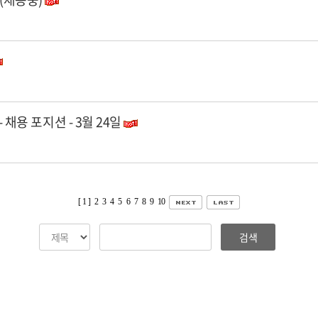
f - 채용 포지션 - 3월 24일
[ 1 ]
2
3
4
5
6
7
8
9
10
검색